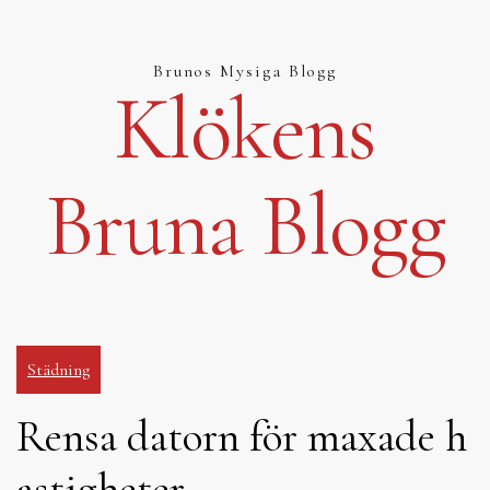
Hoppa
till
innehåll
Brunos Mysiga Blogg
Klökens
Bruna Blogg
Städning
Rensa datorn för maxade h
astigheter