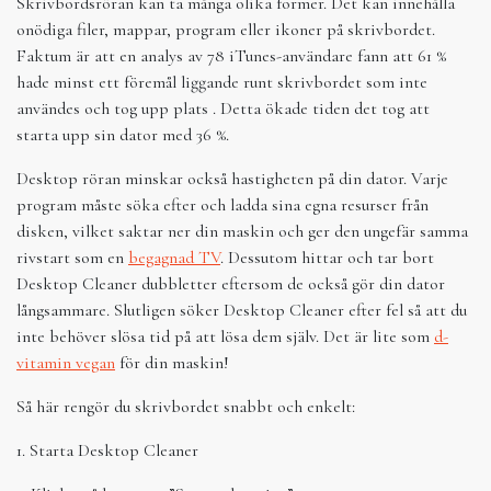
Skrivbordsröran kan ta många olika former. Det kan innehålla
onödiga filer, mappar, program eller ikoner på skrivbordet.
Faktum är att en analys av 78 iTunes-användare fann att 61 %
hade minst ett föremål liggande runt skrivbordet som inte
användes och tog upp plats . Detta ökade tiden det tog att
starta upp sin dator med 36 %.
Desktop röran minskar också hastigheten på din dator. Varje
program måste söka efter och ladda sina egna resurser från
disken, vilket saktar ner din maskin och ger den ungefär samma
rivstart som en
begagnad TV
. Dessutom hittar och tar bort
Desktop Cleaner dubbletter eftersom de också gör din dator
långsammare. Slutligen söker Desktop Cleaner efter fel så att du
inte behöver slösa tid på att lösa dem själv. Det är lite som
d-
vitamin vegan
för din maskin!
Så här rengör du skrivbordet snabbt och enkelt:
1. Starta Desktop Cleaner