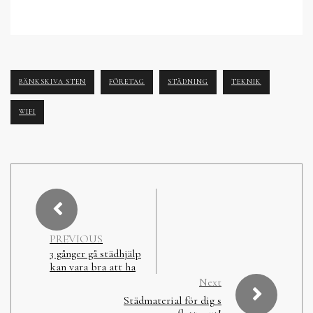
BÄNKSKIVA STEN
FÖRETAG
STÄDNING
TEKNIK
WIFI
PREVIOUS
3 gånger gå städhjälp
kan vara bra att ha
Next
Städmaterial för dig s