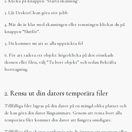
2. Klicka på knappen ”Starta skanning”.
3. Låt DesktoClean göra sitt jobb
4. När du är klar med skanningen eller rensningen klickar du på
knappen ”Slutför”.
5. Du kommer nu att se alla upptäckta fel
6. För att radera ett objekt: högerklicka på den oönskade
ikonen eller filen, välj ”Ta bort objekt” och sedan Bekräfta
borttagning.
2. Rensa ut din dators temporära filer
Tillfälliga filer lagras på din dator på en mängd olika platser och
de kan göra din dator långsammare. Genom att rensa bort alla
temporära filer kommer din dator att fungera smidigare.
Tillfälliga filer skapas vanligtvis när du öppnar ett program eller