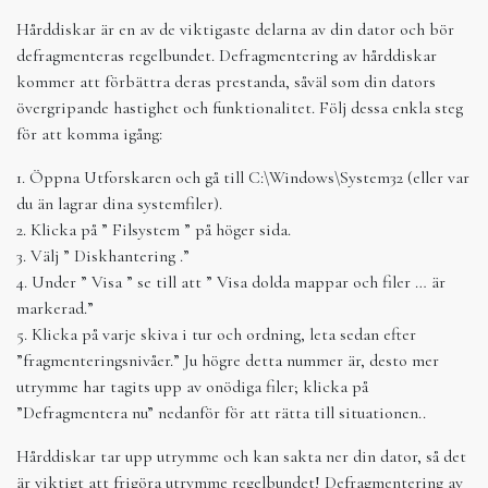
Hårddiskar är en av de viktigaste delarna av din dator och bör
defragmenteras regelbundet. Defragmentering av hårddiskar
kommer att förbättra deras prestanda, såväl som din dators
övergripande hastighet och funktionalitet. Följ dessa enkla steg
för att komma igång:
1. Öppna Utforskaren och gå till C:\Windows\System32 (eller var
du än lagrar dina systemfiler).
2. Klicka på ” Filsystem ” på höger sida.
3. Välj ” Diskhantering .”
4. Under ” Visa ” se till att ” Visa dolda mappar och filer … är
markerad.”
5. Klicka på varje skiva i tur och ordning, leta sedan efter
”fragmenteringsnivåer.” Ju högre detta nummer är, desto mer
utrymme har tagits upp av onödiga filer; klicka på
”Defragmentera nu” nedanför för att rätta till situationen..
Hårddiskar tar upp utrymme och kan sakta ner din dator, så det
är viktigt att frigöra utrymme regelbundet! Defragmentering av