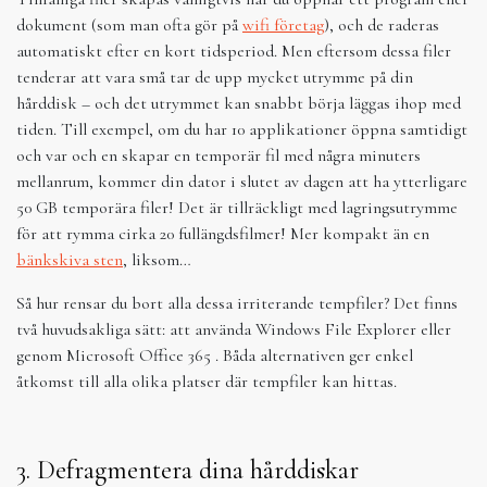
dokument (som man ofta gör på
wifi företag
), och de raderas
automatiskt efter en kort tidsperiod. Men eftersom dessa filer
tenderar att vara små tar de upp mycket utrymme på din
hårddisk – och det utrymmet kan snabbt börja läggas ihop med
tiden. Till exempel, om du har 10 applikationer öppna samtidigt
och var och en skapar en temporär fil med några minuters
mellanrum, kommer din dator i slutet av dagen att ha ytterligare
50 GB temporära filer! Det är tillräckligt med lagringsutrymme
för att rymma cirka 20 fullängdsfilmer! Mer kompakt än en
bänkskiva sten
, liksom…
Så hur rensar du bort alla dessa irriterande tempfiler? Det finns
två huvudsakliga sätt: att använda Windows File Explorer eller
genom Microsoft Office 365 . Båda alternativen ger enkel
åtkomst till alla olika platser där tempfiler kan hittas.
3. Defragmentera dina hårddiskar