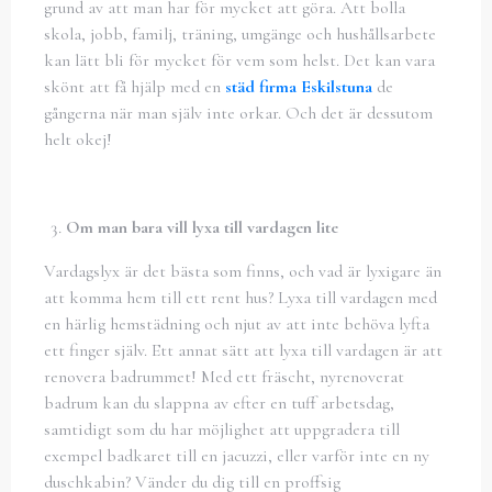
grund av att man har för mycket att göra. Att bolla
skola, jobb, familj, träning, umgänge och hushållsarbete
kan lätt bli för mycket för vem som helst. Det kan vara
skönt att få hjälp med en
städ firma Eskilstuna
de
gångerna när man själv inte orkar. Och det är dessutom
helt okej!
Om man bara vill lyxa till vardagen lite
Vardagslyx är det bästa som finns, och vad är lyxigare än
att komma hem till ett rent hus? Lyxa till vardagen med
en härlig hemstädning och njut av att inte behöva lyfta
ett finger själv. Ett annat sätt att lyxa till vardagen är att
renovera badrummet! Med ett fräscht, nyrenoverat
badrum kan du slappna av efter en tuff arbetsdag,
samtidigt som du har möjlighet att uppgradera till
exempel badkaret till en jacuzzi, eller varför inte en ny
duschkabin? Vänder du dig till en proffsig