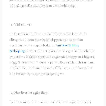
på 3 gånger då städhjälp kan vara behändigt.
Vid en flytt
En flytt kräver alltid att man flyttstädar. Det är ett
slitigt jobb som man helst slipper, och som man
dessutom kan slippa! Boka en
butiksstädning
Nyköping
istället för att göra det på egen hand och njut
av att inte behöva svettas i dagar med moppen i högsta
högg. Städfirmor är proffs på att flyttstäda och tar hand
om hela hemmet snabbt och effektivt, så att bostaden
blir fin och redo för nästa hyresgäst.
När livet inte går ihop
Ibland kan det kännas som att livet bara går under på