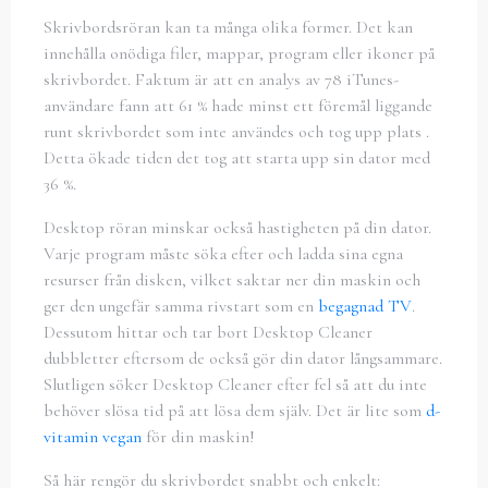
Skrivbordsröran kan ta många olika former. Det kan
innehålla onödiga filer, mappar, program eller ikoner på
skrivbordet. Faktum är att en analys av 78 iTunes-
användare fann att 61 % hade minst ett föremål liggande
runt skrivbordet som inte användes och tog upp plats .
Detta ökade tiden det tog att starta upp sin dator med
36 %.
Desktop röran minskar också hastigheten på din dator.
Varje program måste söka efter och ladda sina egna
resurser från disken, vilket saktar ner din maskin och
ger den ungefär samma rivstart som en
begagnad TV
.
Dessutom hittar och tar bort Desktop Cleaner
dubbletter eftersom de också gör din dator långsammare.
Slutligen söker Desktop Cleaner efter fel så att du inte
behöver slösa tid på att lösa dem själv. Det är lite som
d-
vitamin vegan
för din maskin!
Så här rengör du skrivbordet snabbt och enkelt: