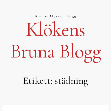
Hoppa
till
innehåll
Brunos Mysiga Blogg
Klökens
Bruna Blogg
Etikett:
städning