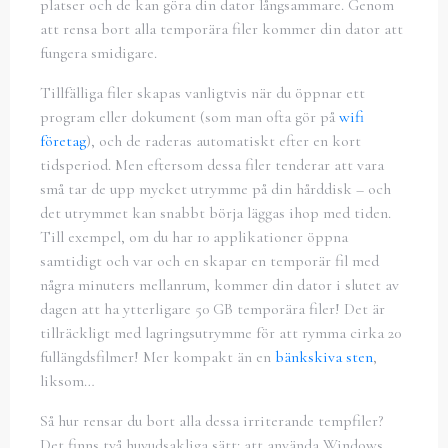
platser och de kan göra din dator långsammare. Genom
att rensa bort alla temporära filer kommer din dator att
fungera smidigare.
Tillfälliga filer skapas vanligtvis när du öppnar ett
program eller dokument (som man ofta gör på
wifi
företag
), och de raderas automatiskt efter en kort
tidsperiod. Men eftersom dessa filer tenderar att vara
små tar de upp mycket utrymme på din hårddisk – och
det utrymmet kan snabbt börja läggas ihop med tiden.
Till exempel, om du har 10 applikationer öppna
samtidigt och var och en skapar en temporär fil med
några minuters mellanrum, kommer din dator i slutet av
dagen att ha ytterligare 50 GB temporära filer! Det är
tillräckligt med lagringsutrymme för att rymma cirka 20
fullängdsfilmer! Mer kompakt än en
bänkskiva sten
,
liksom…
Så hur rensar du bort alla dessa irriterande tempfiler?
Det finns två huvudsakliga sätt: att använda Windows