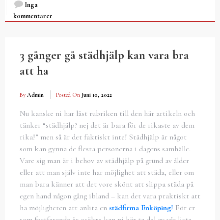
Inga
kommentarer
3 gånger gå städhjälp kan vara bra
att ha
By
Admin
Posted On
Juni 10, 2022
Nu kanske ni har läst rubriken till den här artikeln och
tänker “städhjälp? nej det är bara för de rikaste av dem
rika!” men så är det faktiskt inte! Städhjälp är något
som kan gynna de flesta personerna i dagens samhälle.
Vare sig man är i behov av städhjälp på grund av ålder
eller att man själv inte har möjlighet att städa, eller om
man bara känner att det vore skönt att slippa städa på
egen hand någon gång ibland – kan det vara praktiskt att
ha möjligheten att anlita en
städfirma Enköping
!
För er
som fortfarande är osäkra kan ni här ta del av vår lista