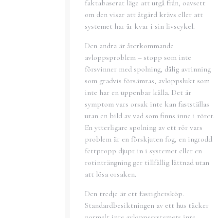
faktabaserat läge att utgå från, oavsett
om den visar att åtgärd krävs eller att
systemet har år kvar i sin livscykel.
Den andra är återkommande
avloppsproblem – stopp som inte
försvinner med spolning, dålig avrinning
som gradvis försämras, avloppslukt som
inte har en uppenbar källa. Det är
symptom vars orsak inte kan fastställas
utan en bild av vad som finns inne i röret.
En ytterligare spolning av ett rör vars
problem är en förskjuten fog, en ingrodd
fettpropp djupt in i systemet eller en
rotinträngning ger tillfällig lättnad utan
att lösa orsaken.
Den tredje är ett fastighetsköp.
Standardbesiktningen av ett hus täcker
normalt inte avloppssystemets inre