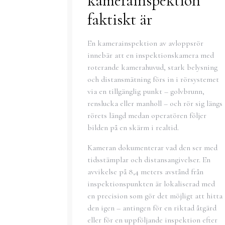
kamerainspektion
faktiskt är
En kamerainspektion av avloppsrör
innebär att en inspektionskamera med
roterande kamerahuvud, stark belysning
och distansmätning förs in i rörsystemet
via en tillgänglig punkt – golvbrunn,
renslucka eller manholl – och rör sig längs
rörets längd medan operatören följer
bilden på en skärm i realtid.
Kameran dokumenterar vad den ser med
tidsstämplar och distansangivelser. En
avvikelse på 8,4 meters avstånd från
inspektionspunkten är lokaliserad med
en precision som gör det möjligt att hitta
den igen – antingen för en riktad åtgärd
eller för en uppföljande inspektion efter