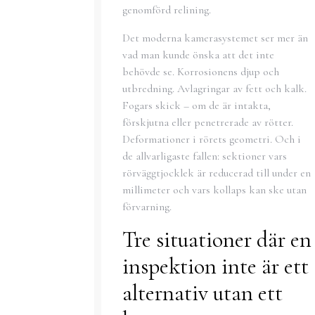
genomförd relining.
Det moderna kamerasystemet ser mer än
vad man kunde önska att det inte
behövde se. Korrosionens djup och
utbredning. Avlagringar av fett och kalk.
Fogars skick – om de är intakta,
förskjutna eller penetrerade av rötter.
Deformationer i rörets geometri. Och i
de allvarligaste fallen: sektioner vars
rörväggtjocklek är reducerad till under en
millimeter och vars kollaps kan ske utan
förvarning.
Tre situationer där en
inspektion inte är ett
alternativ utan ett