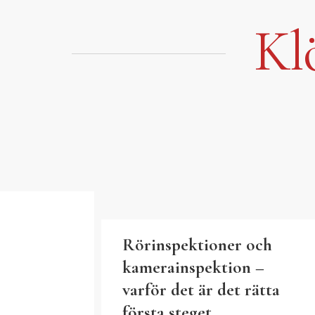
Hoppa
till
Kl
innehåll
Rörinspektioner och
kamerainspektion –
varför det är det rätta
första steget