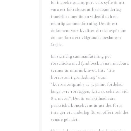
En inspektionsrapport vars syfte är att
vara ett faktabaserat beslutsunderlag
innehåller mer än en videofil och en
muntlig sammanfattning. Det är ett
dokument vars kvalitet direkt avgör om
du kan fatta ett välgrundat beslut om
åtgärd.
En skriftlig sammanfattning per
rörsträcka med fynd beskrivna i mätbara
termer är minimikravet. Inte ”lite
korrosion i grenledning” utan
”korrosionsgrad 3 av 5, jämnt fördelad
längs övre rörväggen, kritisk sektion vid
8,4 meter”. Det är en skillnad vars
praktiska konsekvens är att det förra
inte ger ett underlag för en offert och det
senare gör det.
Videodokumentation med tidsstämplar