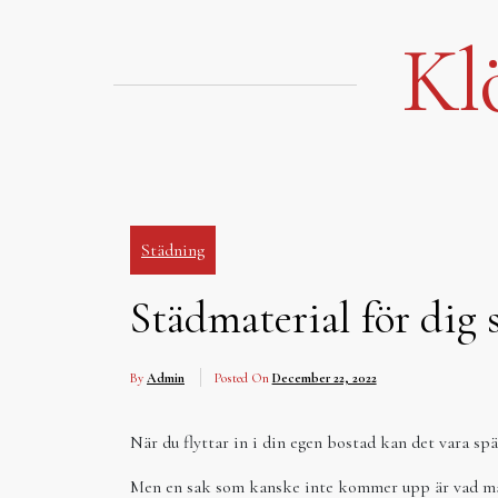
Hoppa
till
Kl
innehåll
Städning
Städmaterial för dig 
By
Admin
Posted On
December 22, 2022
När du flyttar in i din egen bostad kan det vara sp
Men en sak som kanske inte kommer upp är vad man