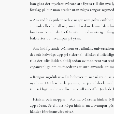
kan göra det mycket svårare att flytta till din nya l
förslag på hur man städar utan några rengöringsmed
– Använd bakpulver och vinäger som golvskrubber.
en hink eller behållare, använd sedan denna blandni
bort smuts och skräp från ytan; medan vinäger fun
bakterier och svampar på ytan.
– Använd flytande tvål som ett allmänt universalreng
det når halvvägs upp på sidorna), tillsätt tillräckl
tills det blir lödder, skölj sedan av med rent vatte
veganvänliga om du föredrar att inte använda anima
– Rengöringsdukar – Du behöver minst några dussin d
nya hem. Det här lärde jag mig när jag jobbade me
tillräckligt med över för när spill inträffar (och d
– Hinkar och moppar – Att ha två stora hinkar fyl
upp röran. Se till att köpa hinkar med svampar pås
händer förvånansvärt ofta).