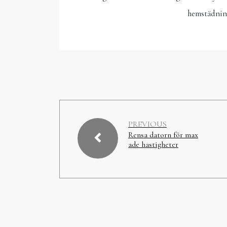
hemstädnin
PREVIOUS
Rensa datorn för max
ade hastigheter