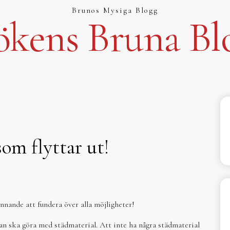
Brunos Mysiga Blogg
ökens Bruna Bl
som flyttar ut!
ännande att fundera över alla möjligheter!
 ska göra med städmaterial. Att inte ha några städmaterial