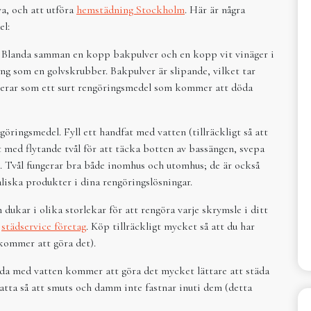
ya, och att utföra
hemstädning Stockholm
. Här är några
el:
 Blanda samman en kopp bakpulver och en kopp vit vinäger i
ng som en golvskrubber. Bakpulver är slipande, vilket tar
gerar som ett surt rengöringsmedel som kommer att döda
öringsmedel. Fyll ett handfat med vatten (tillräckligt så att
igt med flytande tvål för att täcka botten av bassängen, svepa
n). Tvål fungerar bra både inomhus och utomhus; de är också
liska produkter i dina rengöringslösningar.
ukar i olika storlekar för att rengöra varje skrymsle i ditt
d
städservice företag
. Köp tillräckligt mycket så att du har
e kommer att göra det).
lda med vatten kommer att göra det mycket lättare att städa
atta så att smuts och damm inte fastnar inuti dem (detta