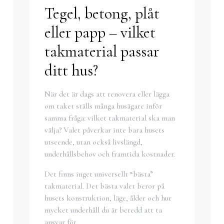
Tegel, betong, plåt
eller papp – vilket
takmaterial passar
ditt hus?
När det är dags att renovera eller lägga
om taket ställs många husägare inför
samma fråga: vilket takmaterial ska man
välja? Valet påverkar inte bara husets
utseende, utan också livslängd,
underhållsbehov och framtida kostnader.
Det finns inget universellt “bästa”
takmaterial. Det bästa valet beror på
husets konstruktion, läge, ålder och hur
mycket underhåll du är beredd att ta
ansvar för.