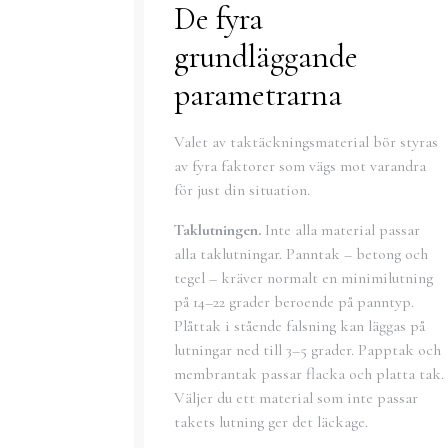
De fyra
grundläggande
parametrarna
Valet av taktäckningsmaterial bör styras
av fyra faktorer som vägs mot varandra
för just din situation.
Taklutningen.
Inte alla material passar
alla taklutningar. Panntak – betong och
tegel – kräver normalt en minimilutning
på 14–22 grader beroende på panntyp.
Plåttak i stående falsning kan läggas på
lutningar ned till 3–5 grader. Papptak och
membrantak passar flacka och platta tak.
Väljer du ett material som inte passar
takets lutning ger det läckage.