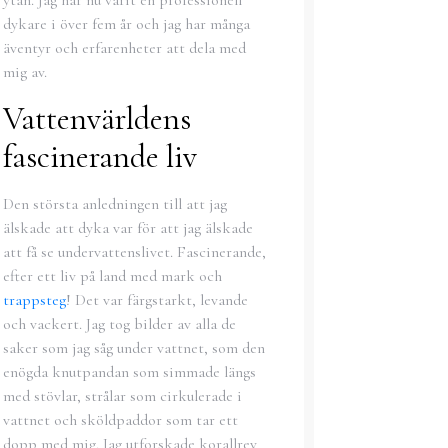
dykare i över fem år och jag har många
äventyr och erfarenheter att dela med
mig av.
Vattenvärldens
fascinerande liv
Den största anledningen till att jag
älskade att dyka var för att jag älskade
att få se undervattenslivet. Fascinerande,
efter ett liv på land med mark och
trappsteg
! Det var färgstarkt, levande
och vackert. Jag tog bilder av alla de
saker som jag såg under vattnet, som den
enögda knutpandan som simmade längs
med stövlar, strålar som cirkulerade i
vattnet och sköldpaddor som tar ett
dopp med mig. Jag utforskade korallrev