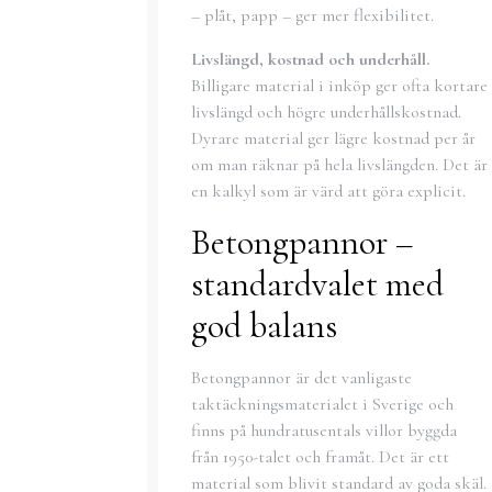
– plåt, papp – ger mer flexibilitet.
Livslängd, kostnad och underhåll.
Billigare material i inköp ger ofta kortare
livslängd och högre underhållskostnad.
Dyrare material ger lägre kostnad per år
om man räknar på hela livslängden. Det är
en kalkyl som är värd att göra explicit.
Betongpannor –
standardvalet med
god balans
Betongpannor är det vanligaste
taktäckningsmaterialet i Sverige och
finns på hundratusentals villor byggda
från 1950-talet och framåt. Det är ett
material som blivit standard av goda skäl.