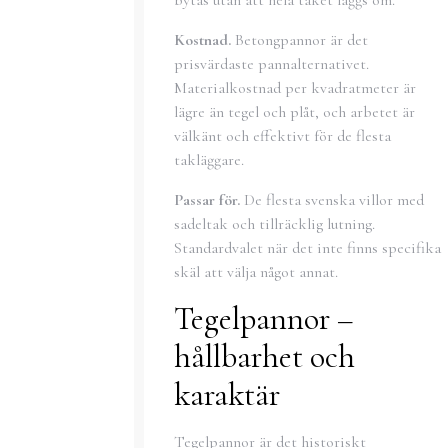
Kostnad.
Betongpannor är det
prisvärdaste pannalternativet.
Materialkostnad per kvadratmeter är
lägre än tegel och plåt, och arbetet är
välkänt och effektivt för de flesta
takläggare.
Passar för.
De flesta svenska villor med
sadeltak och tillräcklig lutning.
Standardvalet när det inte finns specifika
skäl att välja något annat.
Tegelpannor –
hållbarhet och
karaktär
Tegelpannor är det historiskt