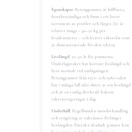
Egenskaper.
Betongpannor är hållfasta,
frostbeständiga och finns i ett brett
sortiment av profiler och färger. De är
relativt tunga – 40–50 kg per
kvadratmeter – och kräver takstolar som
är dimensionerade för den vikten.
Livslängd.
30–50 år för pannorna.
Underlagstaket har kortare livslängd och
byts normalt vid omlägningen.
Betongpannor från 1970- och 1980-talen
har i många fall nått slutet av sin livslängd
och är en vanlig drivkraft bakom
takrenovigeringar i dag.
Underhåll.
Regelbunden mossbehandling
och rengöring av takrännor förlänger
livslängden. Enstaka skadade pannor kan
bytas utan att hela taket läggs om.