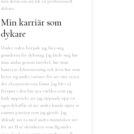
min dröm om att bli en professionell
dykare.
Min karriär som
dykare
Under tiden började jag lära mig
grunderna för dykning. Jag lärde mig hur
man andas genom snorkel, hur man
hanterar dykutrustning och även hur man
beter sig under vattnet för att inte störa
det ekosystem som fanns. Jag blev så
förtjust i den här nya världen som jag
hade upptäckt att jag öppnade upp en
egen dykaffär så att andra kunde njuta av
samma passion som jag gjorde. Jag
älskade att ta med andra människor ner
för att få se skönheten som låg under
ytan. Jag har nu varit en professionell