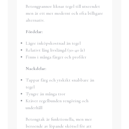
Betongpannor liknar tegel till utseendet
men är ett mer modernt och ofta billigare
alternativ.
Fördelar:
Lägre inköpskostnad än tegel
Relativt lång livslängd (30–40 år)
Finns i många färger och profiler
Nackdelar:
Tappar färg och ytskikt snabbare än
tegel
Tyngre än många tror
Kräver regelbunden rengöring och
underhåll
Betongtak är funktionella, men mer
beroende av löpande skötsel för att