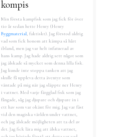
kompis
Min första kampfisk som jag fick för över
tio år sedan hette Henry (Henry
Byggmaterial
, faktiskt). Jag förstod aldrig
vad som fick honom att kämpa så hårt
ibland, men jag var helt infatuerad av
hans kamp. Jag hade aldrig sett något som
jag älskade så mycket som denna lilla fisk.
Jag kunde inte stoppa tanken att jag
skulle få uppleva detta äventyr som
väntade på mig när jag släppte ner Henry
i vattnet. Med varje färgglad fisk som jag
fångade, såg jag djupare och djupare in i
ett hav som var okänt för mig. Jag var fäst
vid den magiska världen under vattnet,
och jag älskade möjligheten att ta del av
det. Jag fick lära mig att älska vattnet,
och jag började förstå att detta var vad