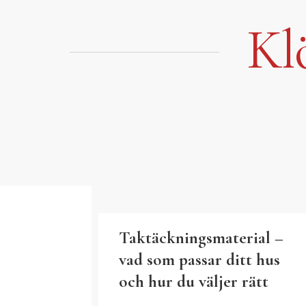
Hoppa
till
Kl
innehåll
Taktäckningsmaterial –
vad som passar ditt hus
och hur du väljer rätt