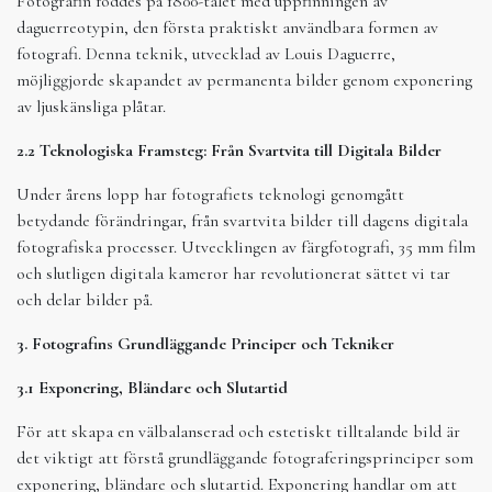
Fotografin föddes på 1800-talet med uppfinningen av
daguerreotypin, den första praktiskt användbara formen av
fotografi. Denna teknik, utvecklad av Louis Daguerre,
möjliggjorde skapandet av permanenta bilder genom exponering
av ljuskänsliga plåtar.
2.2 Teknologiska Framsteg: Från Svartvita till Digitala Bilder
Under årens lopp har fotografiets teknologi genomgått
betydande förändringar, från svartvita bilder till dagens digitala
fotografiska processer. Utvecklingen av färgfotografi, 35 mm film
och slutligen digitala kameror har revolutionerat sättet vi tar
och delar bilder på.
3. Fotografins Grundläggande Principer och Tekniker
3.1 Exponering, Bländare och Slutartid
För att skapa en välbalanserad och estetiskt tilltalande bild är
det viktigt att förstå grundläggande fotograferingsprinciper som
exponering, bländare och slutartid. Exponering handlar om att