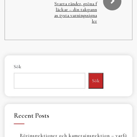
Svarta ränder, gröna f
läckar – din takpann
as tysta varningssigna
ler
Sök
Sök
Recent Posts
Rörinspektioner och kamerainspektion – varfö