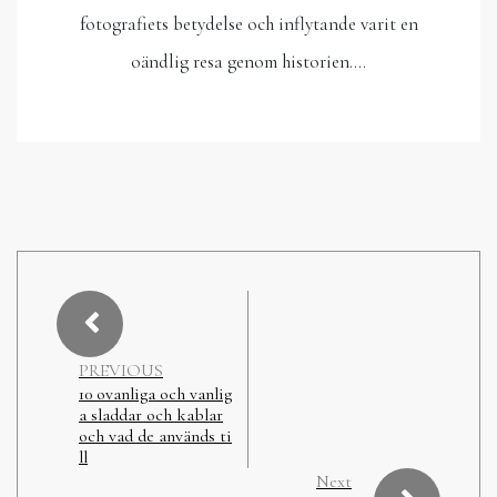
fotografiets betydelse och inflytande varit en
oändlig resa genom historien.…
PREVIOUS
10 ovanliga och vanlig
a sladdar och kablar
och vad de används ti
ll
Next