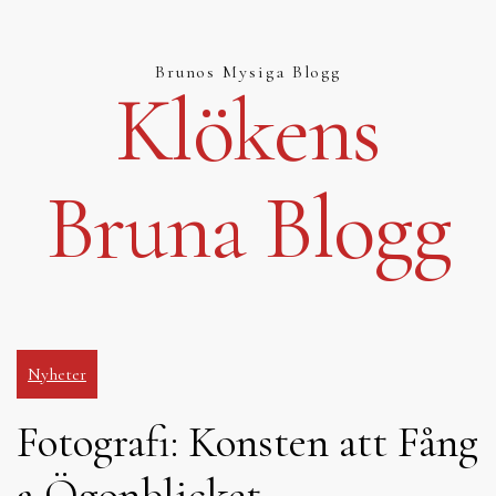
Hoppa
till
innehåll
Brunos Mysiga Blogg
Klökens
Bruna Blogg
Nyheter
Fotografi: Konsten att Fång
a Ögonblicket